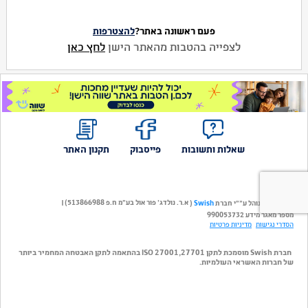
פעם ראשונה באתר?
להצטרפות
לצפייה בהטבות מהאתר הישן
לחץ כאן
שאלות ותשובות
פייסבוק
תקנון האתר
א.ר. נולדג' פור אול בע"מ ח.פ 513866988)
אתר שווה מנוהל ע""י חברת
(
|
Swish
מספר מאגר מידע 990053732
הסדרי נגישות
מדיניות פרטיות
חברת Swish מוסמכת לתקן ISO 27001,27701 בהתאמה לתקן האבטחה המחמיר ביותר
של חברות האשראי העולמיות.