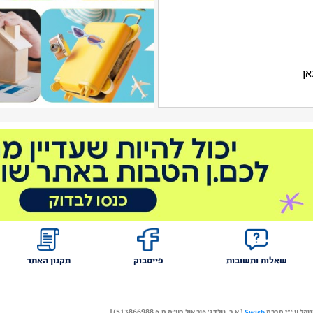
אן
שאלות ותשובות
פייסבוק
תקנון האתר
א.ר. נולדג' פור אול בע"מ ח.פ 513866988)