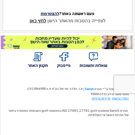
פעם ראשונה באתר?
להצטרפות
לצפייה בהטבות מהאתר הישן
לחץ כאן
שאלות ותשובות
פייסבוק
תקנון האתר
א.ר. נולדג' פור אול בע"מ ח.פ 513866988)
אתר שווה מנוהל ע""י חברת
(
|
Swish
מספר מאגר מידע 990053732
הסדרי נגישות
מדיניות פרטיות
חברת Swish מוסמכת לתקן ISO 27001,27701 בהתאמה לתקן האבטחה המחמיר ביותר
של חברות האשראי העולמיות.